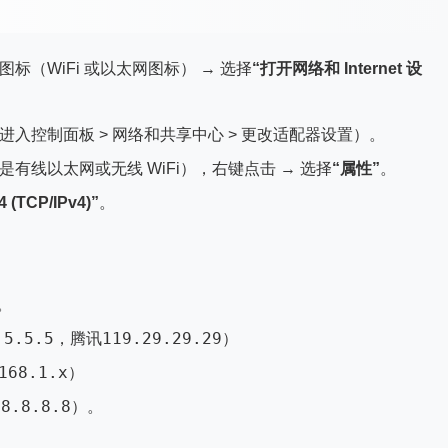
（WiFi 或以太网图标） → 选择
“打开网络和 Internet 设
进入控制面板 > 网络和共享中心 > 更改适配器设置）。
有线以太网或无线 WiFi），右键点击 → 选择
“属性”
。
 (TCP/IPv4)”
。
。
.5.5.5
119.29.29.29
，腾讯
）
168.1.x
）
8.8.8.8
如
）。