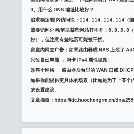
3、
用什么 DNS 地址比较好？
114.114.114.114
追求稳定/国内访问快
：
（国
8.8.8.8
需要访问外网/解决某些网站打不开
：
（
好），但注意有些地区可能被干扰。
家庭内网去广告
：如果路由器或 NAS 上装了 AdG
只改自己电脑
→ 网卡 IPv4 属性里改。
改整个网络
→ 路由器后台里的 WAN 口或 DHC
如果你能提供更具体的场景（比如是为了上某个
的设置建议。
文章摘自：https://idc.huochengrm.cn/dns/2559