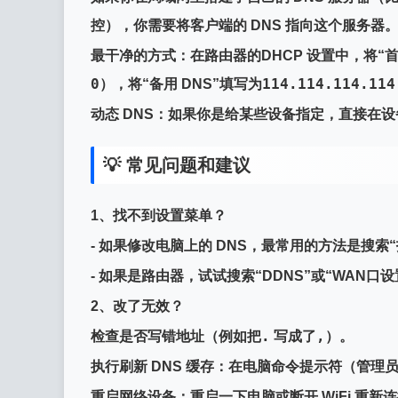
控），你需要将客户端的 DNS 指向这个服务器
最干净的方式
：在
路由器
的
DHCP 设置
中，将“首
0
114.114.114.114
），将“备用 DNS”填写为
动态 DNS
：如果你是给某些设备指定，直接在设
💡 常见问题和建议
1、
找不到设置菜单？
- 如果修改电脑上的 DNS，最常用的方法是搜索
- 如果是路由器，试试搜索“DDNS”或“WAN口设
2、
改了无效？
.
,
检查是否写错地址
（例如把
写成了
）。
执行刷新 DNS 缓存
：在电脑命令提示符（管理
重启网络设备
：重启一下电脑或断开 WiFi 重新