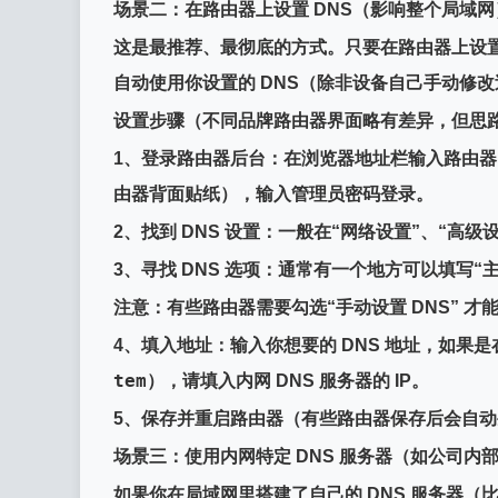
场景二：在路由器上设置 DNS（影响整个局域网
这是最推荐、最彻底的方式。
只要在路由器上设
自动使用你设置的 DNS
（除非设备自己手动修改
设置步骤（不同品牌路由器界面略有差异，但思
1、
登录路由器后台
：在浏览器地址栏输入路由器
由器背面贴纸），输入管理员密码登录。
2、
找到 DNS 设置
：一般在
“网络设置”
、
“高级设
3、
寻找 DNS 选项
：通常有一个地方可以填写
“
注意
：有些路由器需要勾选
“手动设置 DNS”
才能
4、
填入地址
：输入你想要的 DNS 地址，如果
tem
），请填入内网 DNS 服务器的 IP。
5、
保存并重启路由器
（有些路由器保存后会自动
场景三：使用内网特定 DNS 服务器（如公司内部
如果你在局域网里搭建了自己的 DNS 服务器（比如用 Ad