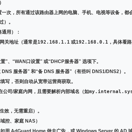
）
置一次，所有通过该路由器上网的电脑、手机、电视等设备，都
过）。
路通用）：
192.168.1.1
192.168.0.1
网关地址（通常是
或
，具体看路
置”
、
“WAN口设置”
或
“DHCP服务器”
选项下。
主 DNS 服务器”
和
“备 DNS 服务器”
（有些叫 DNS1/DNS2）。
填写，否则自动从宽带运营商获取。
my.internal.sy
是在公司/家庭内网，且需要解析内部域名（如
生效，无需重启）。
域控、家庭 NAS）
Guard Home 做去广告，或 Windows Server 的 AD 