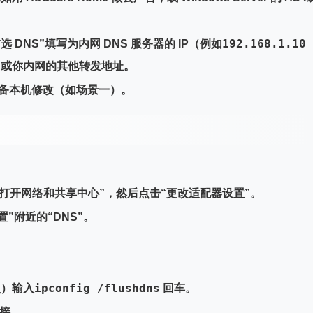
。
192.168.1.10
选 DNS”填写为
内网 DNS 服务器
的 IP（例如
或你内网的其他转发地址。
备本机修改（如场景一）。
“打开网络和共享中心”，然后点击“更改适配器设置”。
置”附近的“DNS”。
ipconfig /flushdns
员）输入
回车。
连接。