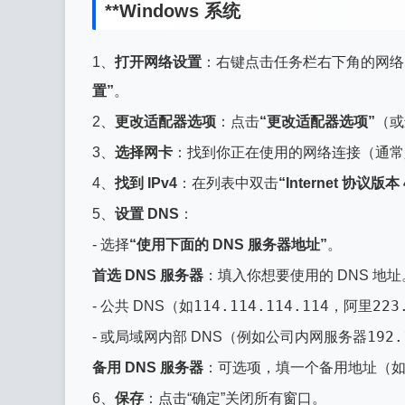
**Windows 系统
1、
打开网络设置
：右键点击任务栏右下角的网络图标
置”
。
2、
更改适配器选项
：点击
“更改适配器选项”
（或
3、
选择网卡
：找到你正在使用的网络连接（通常是
4、
找到 IPv4
：在列表中双击
“Internet 协议版本 4
5、
设置 DNS
：
- 选择
“使用下面的 DNS 服务器地址”
。
首选 DNS 服务器
：填入你想要使用的 DNS 地址
114.114.114.114
223
- 公共 DNS（如
，阿里
192.
- 或局域网内部 DNS（例如公司内网服务器
备用 DNS 服务器
：可选项，填一个备用地址（
6、
保存
：点击“确定”关闭所有窗口。