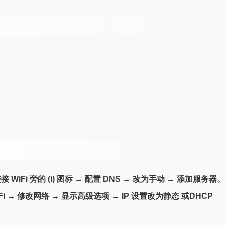
iFi 旁的 (i) 图标 → 配置 DNS → 改为
手动
→ 添加服务器。
Fi → 修改网络 → 显示高级选项 → IP 设置改为
静态
或
DHCP